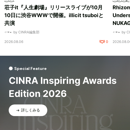
荘子it『人生劇場』リリースライブが10月
Rhizo
10日に渋谷WWWで開催。illicit tsuboiと
Unde
共演
NUK
by CINRA編集部
by 
2026.08.06
0
2026.08.0
Special Feature
CINRA Inspiring Awards
Edition 2026
詳しくみる