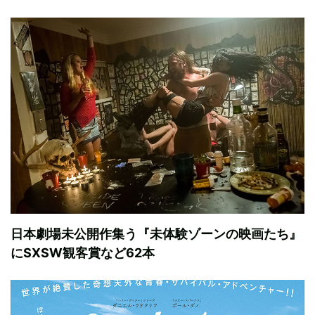
日本劇場未公開作集う『未体験ゾーンの映画たち』
にSXSW観客賞など62本