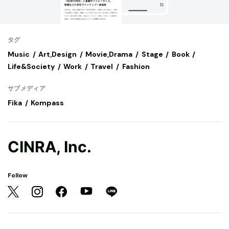
タグ
Music
Art,Design
Movie,Drama
Stage
Book
Life&Society
Work
Travel
Fashion
サブメディア
Fika
Kompass
CINRA, Inc.
Follow