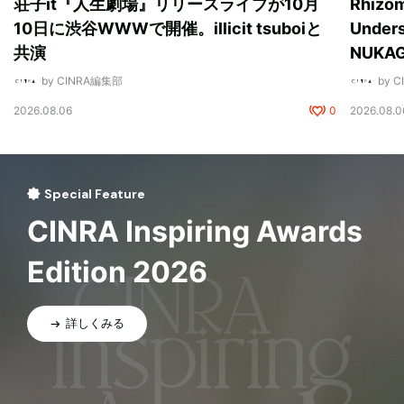
荘子it『人生劇場』リリースライブが10月
Rhizo
10日に渋谷WWWで開催。illicit tsuboiと
Unde
共演
NUK
by CINRA編集部
by 
2026.08.06
0
2026.08.0
Special Feature
CINRA Inspiring Awards
Edition 2026
詳しくみる