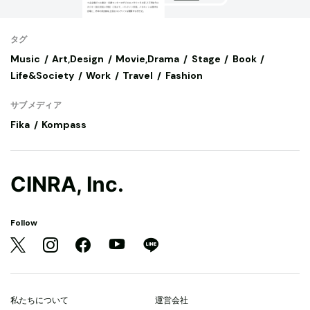
タグ
Music
Art,Design
Movie,Drama
Stage
Book
Life&Society
Work
Travel
Fashion
サブメディア
Fika
Kompass
CINRA, Inc.
Follow
私たちについて
運営会社