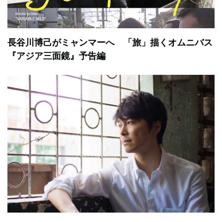
長谷川博己がミャンマーへ 「旅」描くオムニバス
『アジア三面鏡』予告編