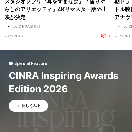
スタジオジブリ『耳をすませば』『借りぐ
朝ドラ
らしのアリエッティ』4Kリマスター版の上
トル映
映が決定
アナウ
by CINRA編集部
by 
2026.08.07
0
2026.08.0
Special Feature
CINRA Inspiring Awards
Edition 2026
詳しくみる