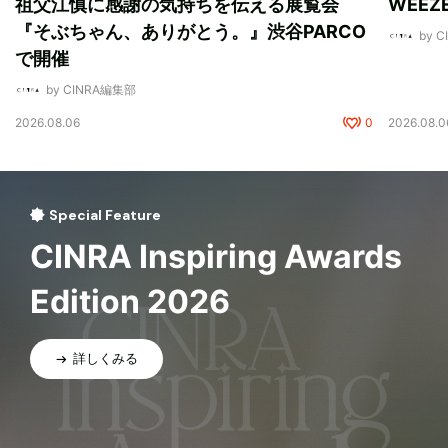
祖父江慎に感謝の気持ちを伝える展覧会
WEE
『そぶちゃん、ありがとう。』渋谷PARCO
by 
で開催
by CINRA編集部
2026.08.06
0
2026.08.0
Special Feature
CINRA Inspiring Awards
Edition 2026
詳しくみる