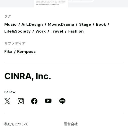
タグ
Music
Art,Design
Movie,Drama
Stage
Book
Life&Society
Work
Travel
Fashion
サブメディア
Fika
Kompass
CINRA, Inc.
Follow
私たちについて
運営会社