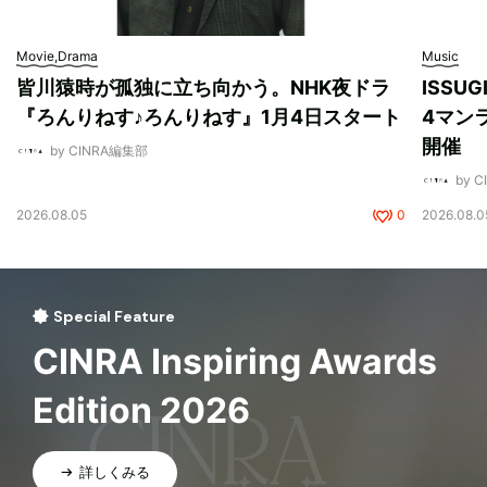
Movie,Drama
Music
皆川猿時が孤独に立ち向かう。NHK夜ドラ
ISSU
『ろんりねす♪ろんりねす』1月4日スタート
4マンラ
開催
by CINRA編集部
by 
2026.08.05
0
2026.08.0
Special Feature
CINRA Inspiring Awards
Edition 2026
詳しくみる