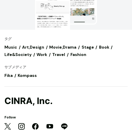
タグ
Music
Art,Design
Movie,Drama
Stage
Book
Life&Society
Work
Travel
Fashion
サブメディア
Fika
Kompass
CINRA, Inc.
Follow