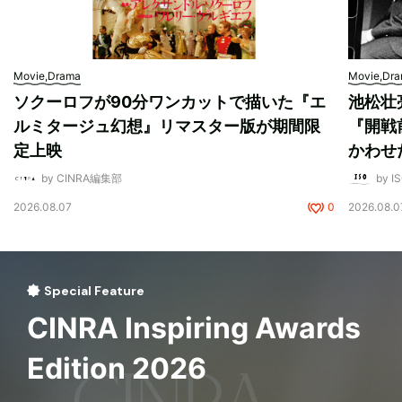
Movie,Drama
Movie,Dr
ソクーロフが90分ワンカットで描いた『エ
池松壮
ルミタージュ幻想』リマスター版が期間限
『開戦
定上映
かわせ
by CINRA編集部
by I
2026.08.07
0
2026.08.0
Special Feature
CINRA Inspiring Awards
Edition 2026