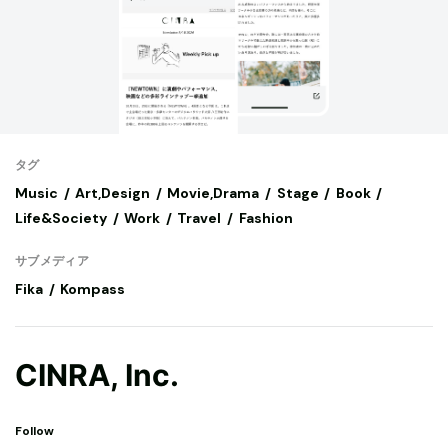
タグ
Music
Art,Design
Movie,Drama
Stage
Book
Life&Society
Work
Travel
Fashion
サブメディア
Fika
Kompass
CINRA, Inc.
Follow