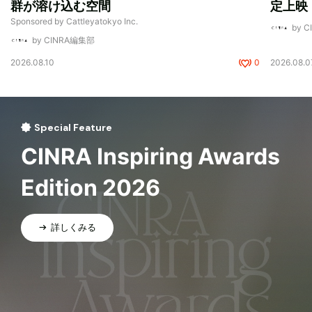
群が溶け込む空間
定上映
Sponsored by Cattleyatokyo Inc.
by 
by CINRA編集部
2026.08.10
0
2026.08.0
Special Feature
CINRA Inspiring Awards
Edition 2026
詳しくみる