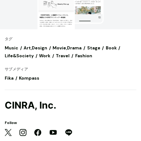
タグ
Music
Art,Design
Movie,Drama
Stage
Book
Life&Society
Work
Travel
Fashion
サブメディア
Fika
Kompass
CINRA, Inc.
Follow