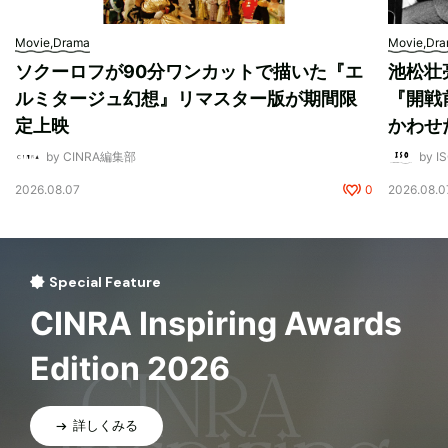
Movie,Drama
Movie,Dr
ソクーロフが90分ワンカットで描いた『エ
池松壮
ルミタージュ幻想』リマスター版が期間限
『開戦
定上映
かわせ
by CINRA編集部
by I
2026.08.07
0
2026.08.0
Special Feature
CINRA Inspiring Awards
Edition 2026
詳しくみる