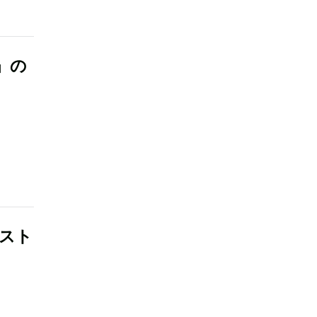
』の
・スト