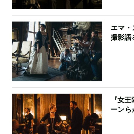
エマ・
撮影語
『女王
ーンら