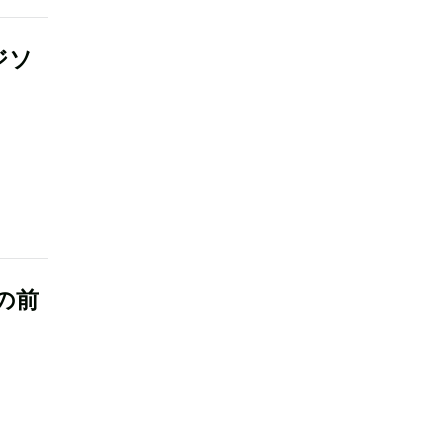
ジソ
の前