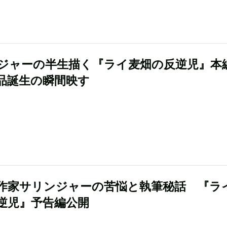
ジャーの半生描く『ライ麦畑の反逆児』本
品誕生の瞬間映す
作家サリンジャーの苦悩と執筆秘話 『ラ
逆児』予告編公開