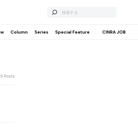
ew
Column
Series
Special Feature
CINRA JOB
15 Posts