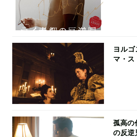
ヨルゴス
マ・ス
孤高の
の反逆