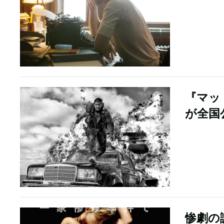
『マッ
が全国
惨劇の