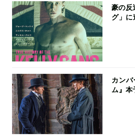
豪の反
グ」に
カンバ
ム』本