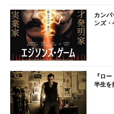
カンバ
ンズ・
『ロー
半生を