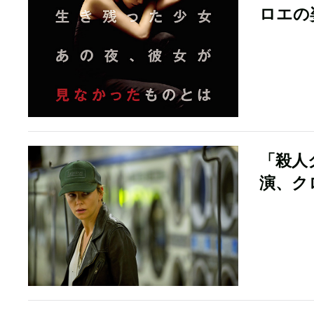
ロエの
「殺人
演、ク