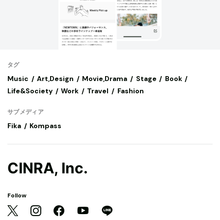
タグ
Music
Art,Design
Movie,Drama
Stage
Book
Life&Society
Work
Travel
Fashion
サブメディア
Fika
Kompass
CINRA, Inc.
Follow