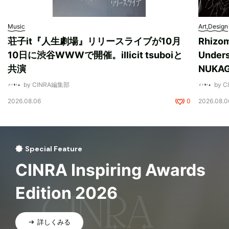
Music
Art,Design
荘子it『人生劇場』リリースライブが10月
Rhizo
10日に渋谷WWWで開催。illicit tsuboiと
Unde
共演
NUK
by CINRA編集部
by 
2026.08.06
0
2026.08.0
Special Feature
CINRA Inspiring Awards
Edition 2026
詳しくみる