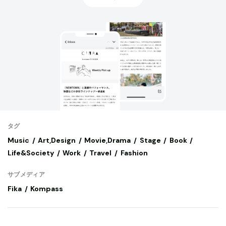
タグ
Music
Art,Design
Movie,Drama
Stage
Book
Life&Society
Work
Travel
Fashion
サブメディア
Fika
Kompass