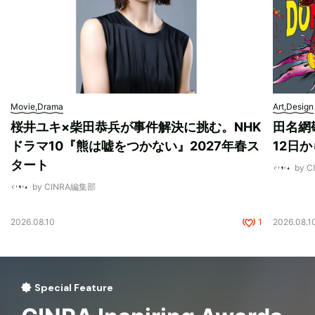
Movie,Drama
Art,Design
桜井ユキ×柴田恭兵が事件解決に挑む。NHK
田名網敬
ドラマ10『熊は嘘をつかない』2027年春ス
12日
タート
by 
by CINRA編集部
2026.08.10
1
2026.08.1
Special Feature