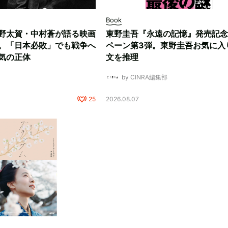
Book
野太賀・中村蒼が語る映画
東野圭吾『永遠の記憶』発売記念
。「日本必敗」でも戦争へ
ペーン第3弾。東野圭吾お気に入
気の正体
文を推理
by CINRA編集部
25
2026.08.07