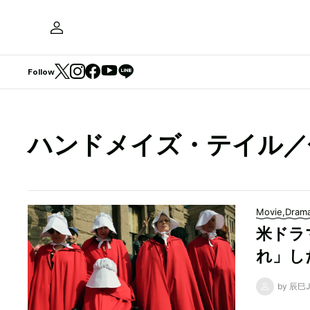
Follow
ハンドメイズ・テイル／
Movie,Dram
米ドラ
れ」し
by 辰巳