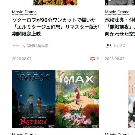
Movie,Drama
Movie,Drama
ソクーロフが90分ワンカットで描いた
池松壮亮・仲
『エルミタージュ幻想』リマスター版が
『開戦前夜』
期間限定上映
向かわせた空
by CINRA編集部
by ISO
2026.08.07
0
2026.08.07
Movie,Drama
Movie,Drama