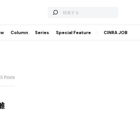
ew
Column
Series
Special Feature
CINRA JOB
 5 Posts
離