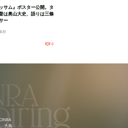
ッサム』ポスター公開。タ
督は奥山大史、語りは三條
サー
編集部
0
NRA
里、大島