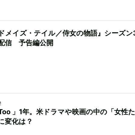
ドメイズ・テイル／侍女の物語』シーズン
配信 予告編公開
a
eToo 」1年。米ドラマや映画の中の「女性
に変化は？