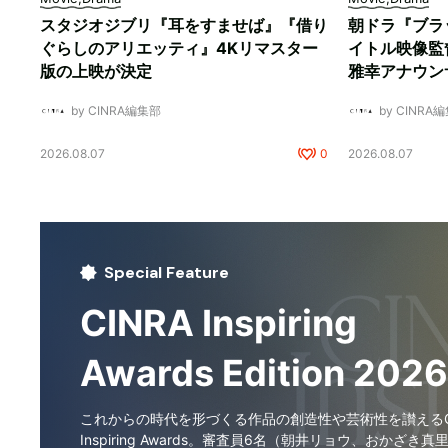
スタジオジブリ『耳をすませば』『借り
朝ドラ『ブラ
ぐらしのアリエッティ』4Kリマスター
イトル映像監
版の上映が決定
雅幸アナウン
by CINRA編集部
by CINRA
2026.08.07
0
2026.08.07
Special Feature
CINRA Inspiring
Awards Edition 2026
これからの時代を形づくる作品の創造性や芸術性を讃えるCI
Inspiring Awards。審査員6名（朝井リョウ、おかざき真