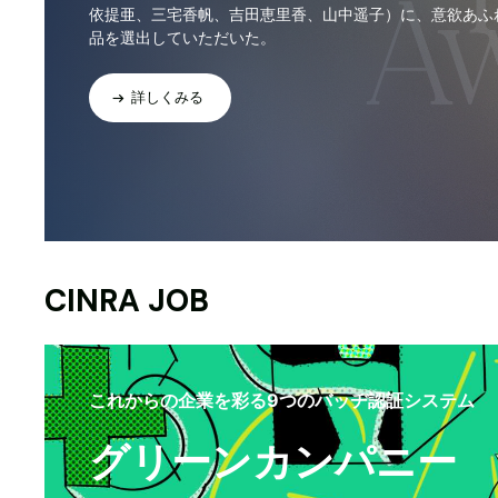
依提亜、三宅香帆、吉田恵里香、山中遥子）に、意欲あふ
品を選出していただいた。
詳しくみる
CINRA JOB
これからの企業を彩る9つのバッヂ認証システム
グリーンカンパニー