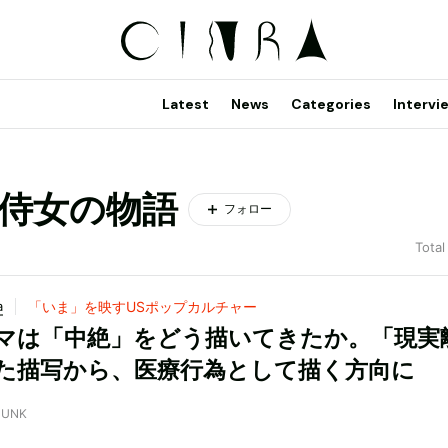
Latest
News
Categories
Intervi
侍女の物語
フォロー
Total
a
「いま」を映すUSポップカルチャー
マは「中絶」をどう描いてきたか。「現実
た描写から、医療行為として描く方向に
JUNK