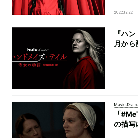
2022.12.22
『ハン
月から
Movie,Dram
「#M
の描写