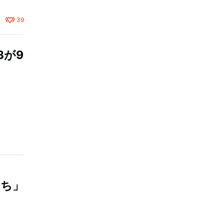
39
3が9
たち」