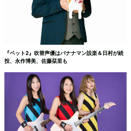
『ペット2』吹替声優はバナナマン設楽＆日村が続
投、永作博美、佐藤栞里も