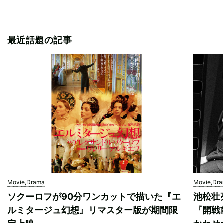
最近話題の記事
Movie,Drama
Movie,Dr
ソクーロフが90分ワンカットで描いた『エ
池松壮
ルミタージュ幻想』リマスター版が期間限
『開戦