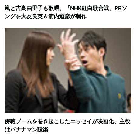
嵐と吉高由里子も歌唱、『NHK紅白歌合戦』PRソ
ングを大友良英＆箭内道彦が制作
傍聴ブームを巻き起こしたエッセイが映画化、主役
はバナナマン設楽