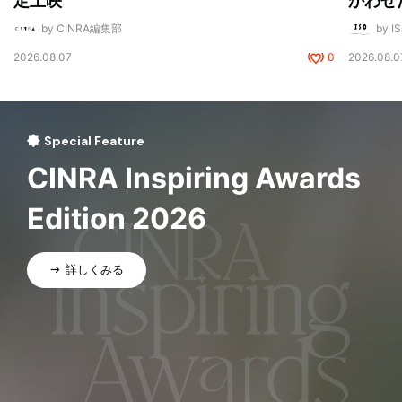
定上映
かわせ
by CINRA編集部
by I
2026.08.07
0
2026.08.0
Special Feature
CINRA Inspiring Awards
Edition 2026
詳しくみる