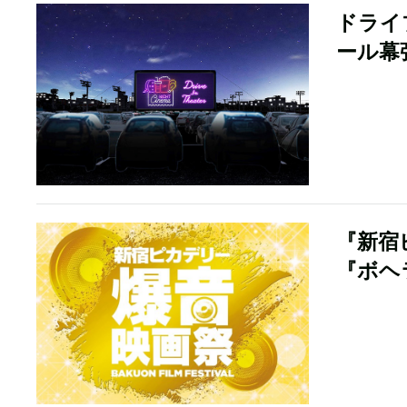
ドライ
ール幕
『新宿
『ボヘ