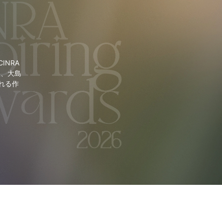
NRA
里、大島
れる作