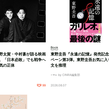
Book
野太賀・中村蒼が語る映画
東野圭吾『永遠の記憶』発売記念
。「日本必敗」でも戦争へ
ペーン第3弾。東野圭吾お気に入
気の正体
文を推理
by CINRA編集部
99
2026.08.07