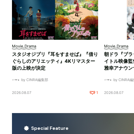
Movie,Drama
Movie,Drama
スタジオジブリ『耳をすませば』『借り
朝ドラ『ブラ
ぐらしのアリエッティ』4Kリマスター
イトル映像監
版の上映が決定
雅幸アナウン
by CINRA編集部
by CINRA
2026.08.07
1
2026.08.07
Special Feature