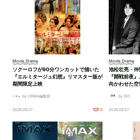
Movie,Drama
Movie,Drama
ソクーロフが90分ワンカットで描いた
池松壮亮・仲
『エルミタージュ幻想』リマスター版が
『開戦前夜』
期間限定上映
向かわせた空
by CINRA編集部
by ISO
2026.08.07
0
2026.08.07