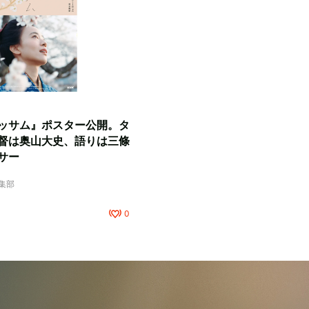
ッサム』ポスター公開。タ
督は奥山大史、語りは三條
サー
編集部
0