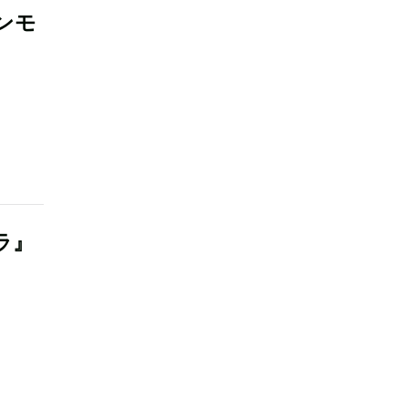
ンモ
ラ』