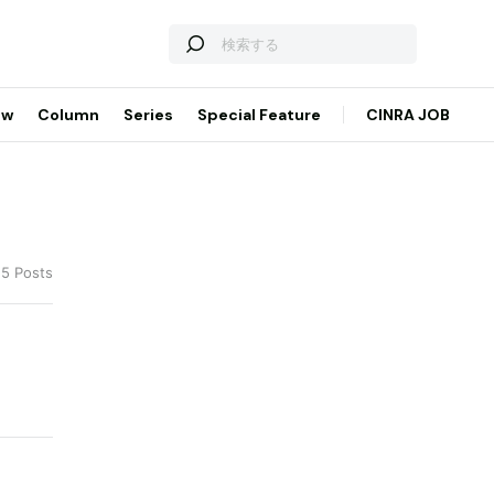
ew
Column
Series
Special Feature
CINRA JOB
 5 Posts