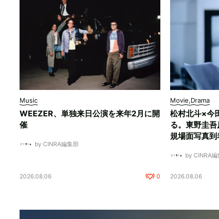
Music
Movie,Drama
WEEZER、単独来日公演を来年2月に開
松村北斗×今
催
る。東野圭吾
規場面写真到
by CINRA編集部
by CINRA
2026.08.06
0
2026.08.06