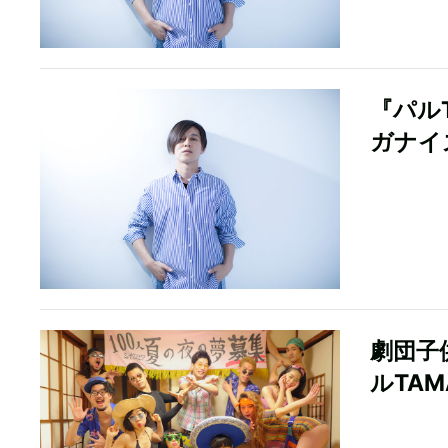
『パルT
ガナイ
劇団子
ルTA