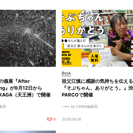
Book
ksの個展『After
祖父江慎に感謝の気持ちを伝える
ding』が9月12日から
『そぶちゃん、ありがとう。』渋
NUKAGA（天王洲）で開催
PARCOで開催
編集部
by CINRA編集部
0
2026.08.06