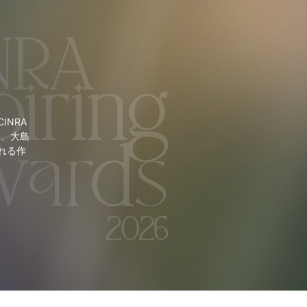
NRA
里、大島
れる作