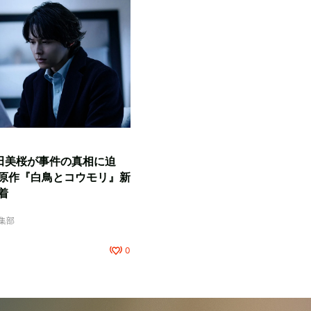
田美桜が事件の真相に迫
原作『白鳥とコウモリ』新
着
編集部
0