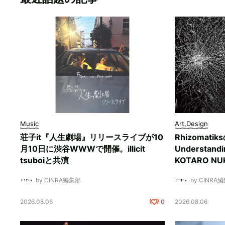
Music
Art,Design
荘子it『人生劇場』リリースライブが10
Rhizomati
月10日に渋谷WWWで開催。illicit
Understan
tsuboiと共演
KOTARO 
by CINRA編集部
by CINRA
2026.08.06
0
2026.08.06