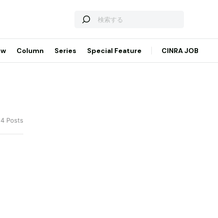
ew
Column
Series
Special Feature
CINRA JOB
 4 Posts