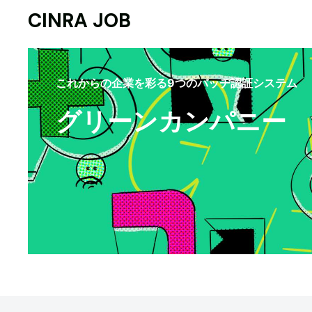
CINRA JOB
これからの企業を彩る9つのバッヂ認証システム
グリーンカンパニー