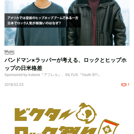
Music
バンドマン×ラッパーが考える、ロックとヒップホ
ップの日米格差
Sponsored by kobore『アフレル』、SILYUS『Youth 911』
2018.02.23
1