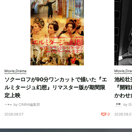
Movie,Drama
Movie,Dr
ソクーロフが90分ワンカットで描いた『エ
池松壮
ルミタージュ幻想』リマスター版が期間限
『開戦
定上映
かわせ
by CINRA編集部
by I
2026.08.07
0
2026.08.0