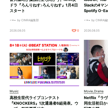
ドラ『ろんりねす♪ろんりねす』1月4日
5lackの4
スタート
Spotify O-
by CINRA編集部
by CINRA
2026.08.05
0
2026.08.05
Music
Movie,Drama
高校生世代ライブコンテスト
Netflix
『KNOCKERS』1次通過者6組発表。ウ
同生活初日か