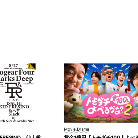
Movie,Drama
D FRESINO、仙人掌、
賞金1億円『トモダチ100人よべ