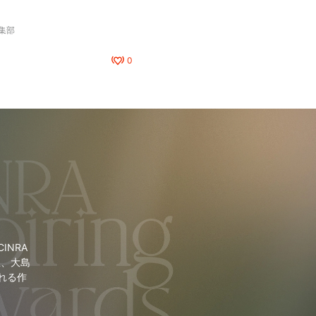
編集部
0
NRA
里、大島
れる作