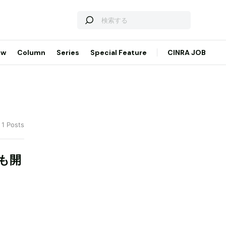
ew
Column
Series
Special Feature
CINRA JOB
 1 Posts
も開