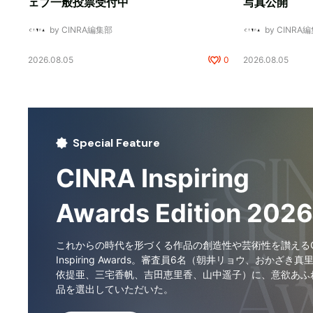
ェブ一般投票受付中
写真公開
by CINRA編集部
by CINRA
2026.08.05
0
2026.08.05
Special Feature
CINRA Inspiring
Awards Edition 2026
これからの時代を形づくる作品の創造性や芸術性を讃えるCI
Inspiring Awards。審査員6名（朝井リョウ、おかざき真
依提亜、三宅香帆、吉田恵里香、山中遥子）に、意欲あふ
品を選出していただいた。