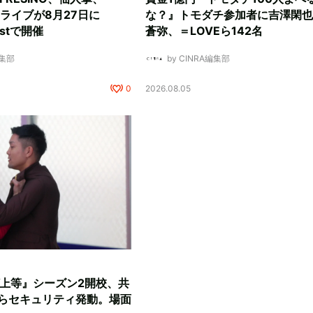
マンライブが8月27日に
な？』トモダチ参加者に吉澤閑也
Eastで開催
蒼弥、＝LOVEら142名
編集部
by CINRA編集部
0
2026.08.05
『ラヴ上等』シーズン2開校、共
らセキュリティ発動。場面