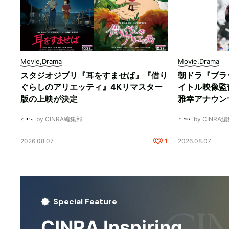
Movie,Drama
Movie,Drama
スタジオジブリ『耳をすませば』『借り
朝ドラ『ブラ
ぐらしのアリエッティ』4Kリマスター
イトル映像監
版の上映が決定
雅幸アナウン
by CINRA編集部
by CINRA
2026.08.07
1
2026.08.07
Special Feature
CINRA Inspiring