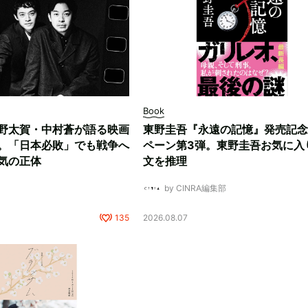
Book
野太賀・中村蒼が語る映画
東野圭吾『永遠の記憶』発売記念
。「日本必敗」でも戦争へ
ペーン第3弾。東野圭吾お気に入
気の正体
文を推理
by CINRA編集部
135
2026.08.07