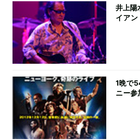
井上陽
イアン
1晩で
ニー参加