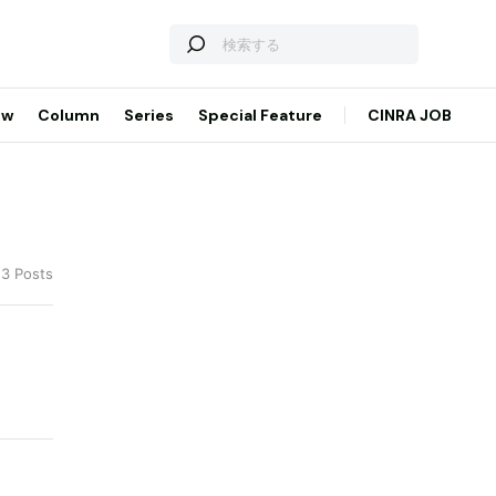
ew
Column
Series
Special Feature
CINRA JOB
 3 Posts