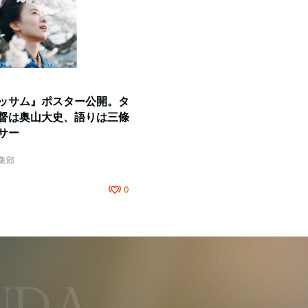
ッサム』ポスター公開。タ
督は奥山大史、語りは三條
サー
編集部
0