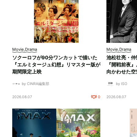
Movie,Drama
Movie,Drama
ソクーロフが90分ワンカットで描いた
池松壮亮・仲
『エルミタージュ幻想』リマスター版が
『開戦前夜』
期間限定上映
向かわせた空
by CINRA編集部
by ISO
2026.08.07
0
2026.08.07