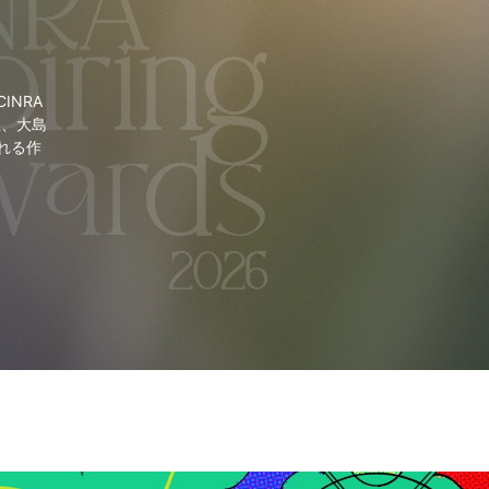
NRA
里、大島
れる作