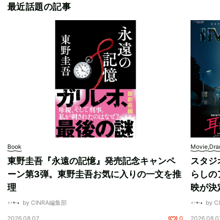
最近話題の記事
Book
Movie,Dr
東野圭吾『永遠の記憶』発売記念キャンペ
スタジ
ーン第3弾。東野圭吾お気に入りの一文を推
らしの
理
映が決
by CINRA編集部
by 
2026.08.07
0
2026.08.0