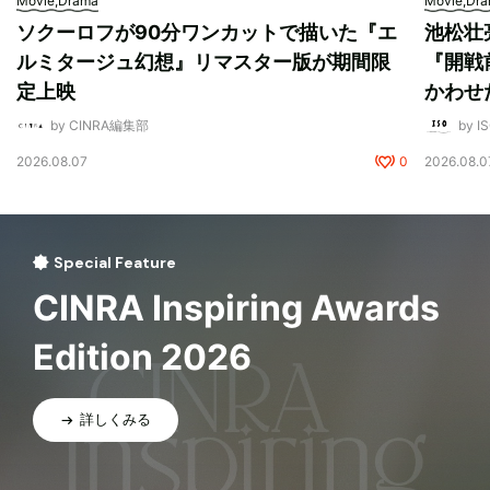
Movie,Drama
Movie,Dr
ソクーロフが90分ワンカットで描いた『エ
池松壮
ルミタージュ幻想』リマスター版が期間限
『開戦
定上映
かわせ
by CINRA編集部
by I
2026.08.07
0
2026.08.0
Special Feature
CINRA Inspiring Awards
Edition 2026
詳しくみる