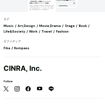
タグ
Music
Art,Design
Movie,Drama
Stage
Book
Life&Society
Work
Travel
Fashion
サブメディア
Fika
Kompass
CINRA, Inc.
Follow