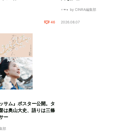
by CINRA編集部
46
2026.08.07
ッサム』ポスター公開。タ
督は奥山大史、語りは三條
サー
編集部