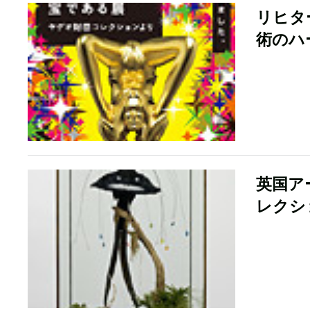
リヒタ
術のハ
英国ア
レクショ