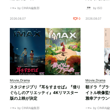
by CINRA編集部
by ISO
2026.08.07
0
2026.08.07
Movie,Drama
Movie,Drama
スタジオジブリ『耳をすませば』『借り
朝ドラ『ブラ
ぐらしのアリエッティ』4Kリマスター
イトル映像監
版の上映が決定
雅幸アナウン
by CINRA編集部
by CINRA