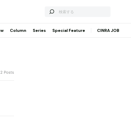
ew
Column
Series
Special Feature
CINRA JOB
 2 Posts