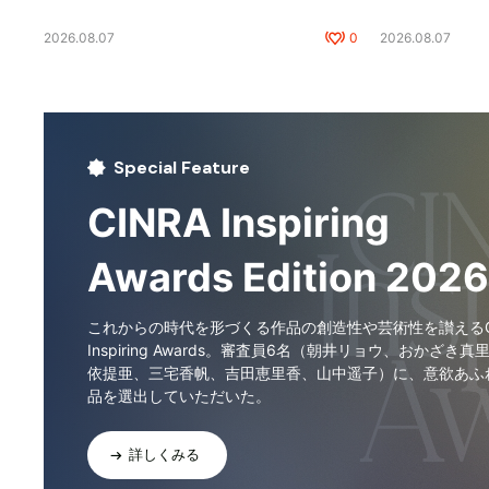
2026.08.07
0
2026.08.07
Special Feature
CINRA Inspiring
Awards Edition 2026
これからの時代を形づくる作品の創造性や芸術性を讃えるCI
Inspiring Awards。審査員6名（朝井リョウ、おかざき真
依提亜、三宅香帆、吉田恵里香、山中遥子）に、意欲あふ
品を選出していただいた。
詳しくみる