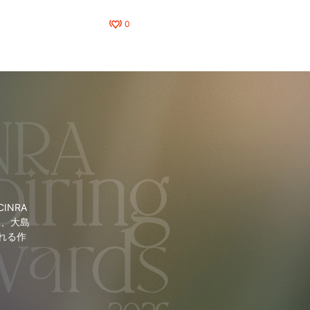
0
NRA
里、大島
れる作