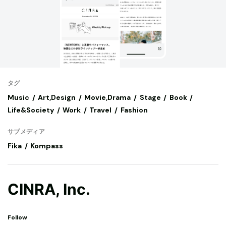
タグ
Music
Art,Design
Movie,Drama
Stage
Book
Life&Society
Work
Travel
Fashion
サブメディア
Fika
Kompass
CINRA, Inc.
Follow