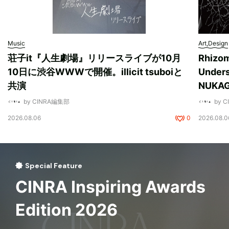
Music
Art,Design
荘子it『人生劇場』リリースライブが10月
Rhizo
10日に渋谷WWWで開催。illicit tsuboiと
Unde
共演
NUK
by CINRA編集部
by 
2026.08.06
0
2026.08.0
Special Feature
CINRA Inspiring Awards
Edition 2026