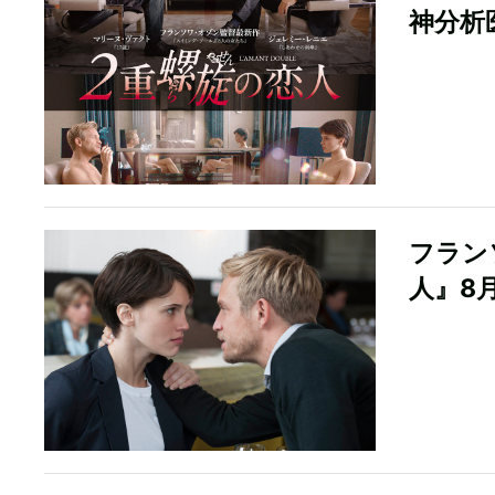
神分析
フラン
人』8