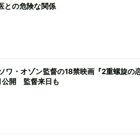
医との危険な関係
ソワ・オゾン監督の18禁映画『2重螺旋の
月公開 監督来日も