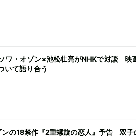
ソワ・オゾン×池松壮亮がNHKで対談 映
ついて語り合う
ゾンの18禁作『2重螺旋の恋人』予告 双子