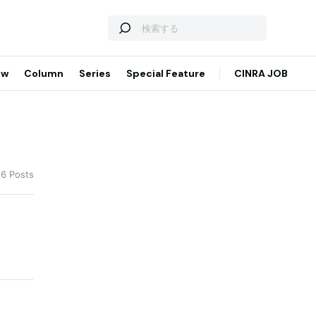
ew
Column
Series
Special Feature
CINRA JOB
26 Posts