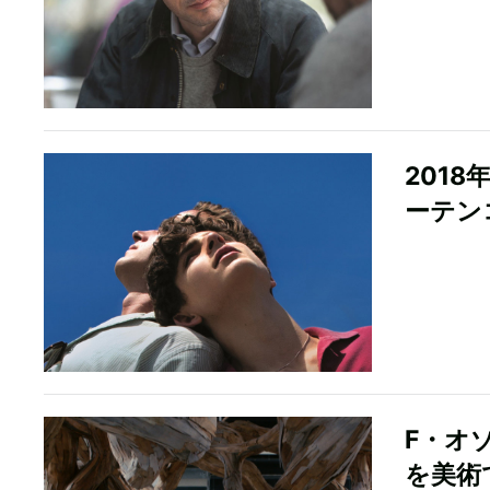
201
ーテン
F・オ
を美術