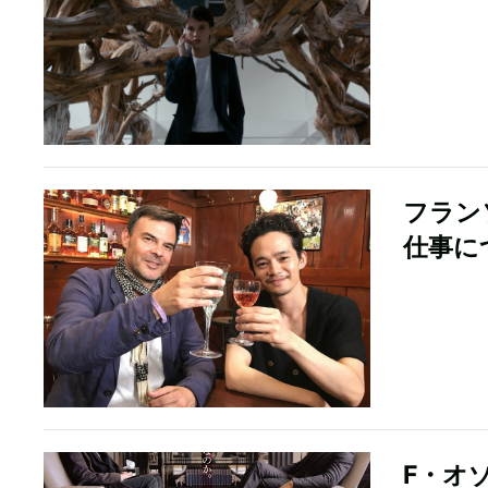
フラン
仕事に
F・オ