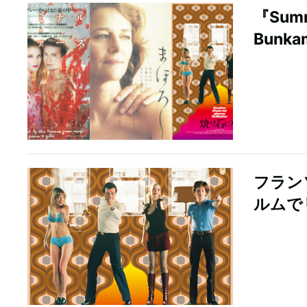
『Sum
Bunk
フラン
ルムで