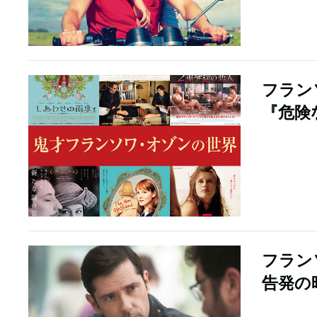
フラン
『危険
フラン
告発の