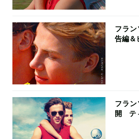
フランソ
告編＆
フランソ
開 テ