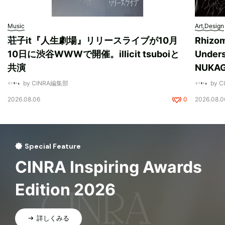
Music
Art,Design
荘子it『人生劇場』リリースライブが10月
Rhizo
10日に渋谷WWWで開催。illicit tsuboiと
Unde
共演
NUK
by CINRA編集部
by 
2026.08.06
0
2026.08.0
Special Feature
CINRA Inspiring Awards
Edition 2026
詳しくみる