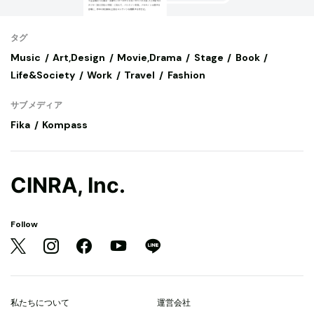
タグ
Music
Art,Design
Movie,Drama
Stage
Book
Life&Society
Work
Travel
Fashion
サブメディア
Fika
Kompass
CINRA, Inc.
Follow
私たちについて
運営会社