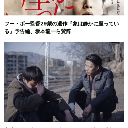
フー・ボー監督29歳の遺作『象は静かに座ってい
る』予告編、坂本龍一ら賛辞