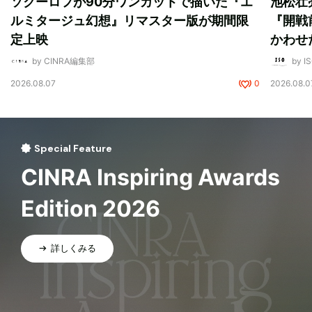
ソクーロフが90分ワンカットで描いた『エ
池松壮
ルミタージュ幻想』リマスター版が期間限
『開戦
定上映
かわせ
by CINRA編集部
by I
2026.08.07
0
2026.08.0
Special Feature
CINRA Inspiring Awards
Edition 2026
詳しくみる