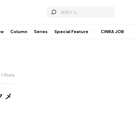
ew
Column
Series
Special Feature
CINRA JOB
 1 Posts
 メ