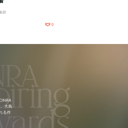
着
編集部
0
NRA
里、大島
れる作