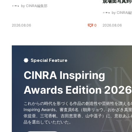
規場面写真到
by CINRA編集部
by CINRA
2026.08.06
0
2026.08.06
Special Feature
CINRA Inspiring
Awards Edition 2026
これからの時代を形づくる作品の創造性や芸術性を讃えるCI
Inspiring Awards。審査員6名（朝井リョウ、おかざき真
依提亜、三宅香帆、吉田恵里香、山中遥子）に、意欲あふ
品を選出していただいた。