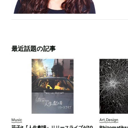
最近話題の記事
Music
Art,Design
荘子it『人生劇場』リリースライブが10
Rhizomati