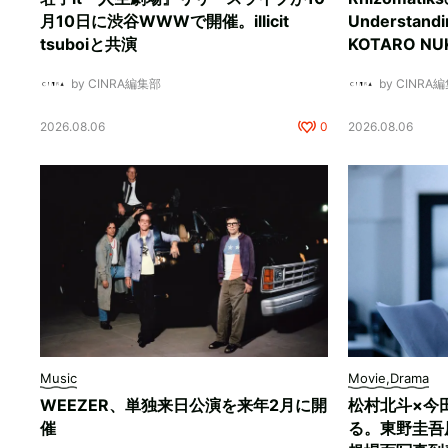
月10日に渋谷WWWで開催。illicit
Understan
tsuboiと共演
KOTARO 
by CINRA編集部
by CINRA
2026.08.06
0
2026.08.06
Music
Movie,Drama
WEEZER、単独来日公演を来年2月に開
松村北斗×今
催
る。東野圭吾