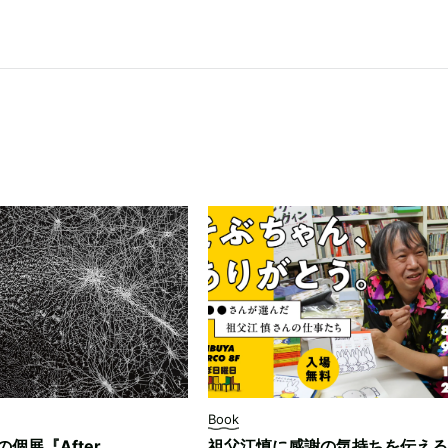
Book
ksの個展『After
祖父江慎に感謝の気持ちを伝える