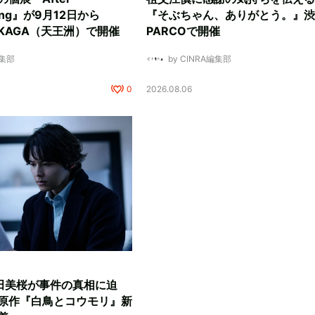
ding』が9月12日から
『そぶちゃん、ありがとう。』渋
NUKAGA（天王洲）で開催
PARCOで開催
編集部
by CINRA編集部
0
2026.08.06
田美桜が事件の真相に迫
原作『白鳥とコウモリ』新