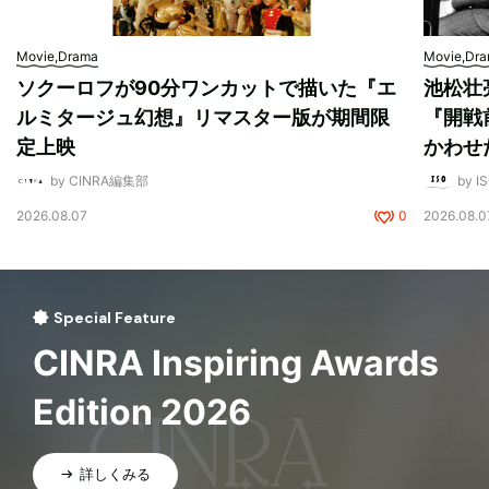
Movie,Drama
Movie,Dr
ソクーロフが90分ワンカットで描いた『エ
池松壮
ルミタージュ幻想』リマスター版が期間限
『開戦
定上映
かわせ
by CINRA編集部
by I
2026.08.07
0
2026.08.0
Special Feature
CINRA Inspiring Awards
Edition 2026
詳しくみる