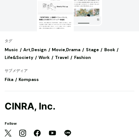
タグ
Music
Art,Design
Movie,Drama
Stage
Book
Life&Society
Work
Travel
Fashion
サブメディア
Fika
Kompass
CINRA, Inc.
Follow