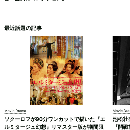
最近話題の記事
Movie,Drama
Movie,Dr
ソクーロフが90分ワンカットで描いた『エ
池松壮
ルミタージュ幻想』リマスター版が期間限
『開戦