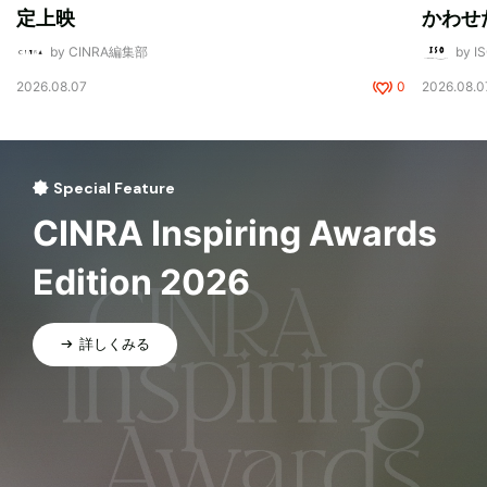
定上映
かわせ
by CINRA編集部
by I
2026.08.07
0
2026.08.0
Special Feature
CINRA Inspiring Awards
Edition 2026
詳しくみる