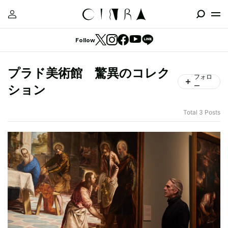
Follow
プラド美術館 驚異のコレク
フォロ
ー
ション
Total 3 Posts