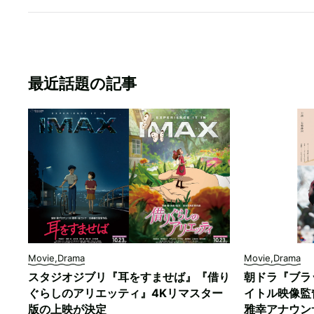
最近話題の記事
Movie,Drama
Movie,Drama
スタジオジブリ『耳をすませば』『借り
朝ドラ『ブラ
ぐらしのアリエッティ』4Kリマスター
イトル映像監
版の上映が決定
雅幸アナウン