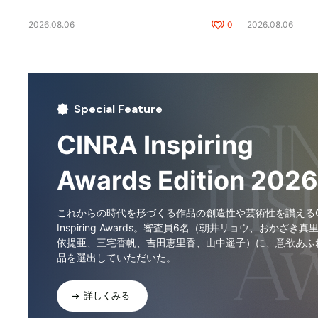
2026.08.06
0
2026.08.06
Special Feature
CINRA Inspiring
Awards Edition 2026
これからの時代を形づくる作品の創造性や芸術性を讃えるCI
Inspiring Awards。審査員6名（朝井リョウ、おかざき真
依提亜、三宅香帆、吉田恵里香、山中遥子）に、意欲あふ
品を選出していただいた。
詳しくみる