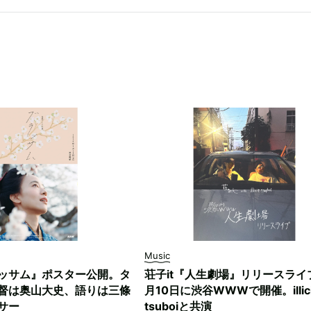
Music
ッサム』ポスター公開。タ
荘子it『人生劇場』リリースライ
督は奥山大史、語りは三條
月10日に渋谷WWWで開催。illici
サー
tsuboiと共演