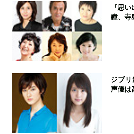
『思い
瞳、寺
ジブリ
声優は