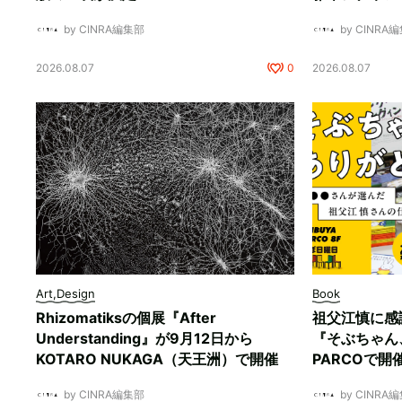
by CINRA編集部
by CINRA
2026.08.07
0
2026.08.07
Art,Design
Book
Rhizomatiksの個展『After
祖父江慎に感
Understanding』が9月12日から
『そぶちゃん
KOTARO NUKAGA（天王洲）で開催
PARCOで開
by CINRA編集部
by CINRA