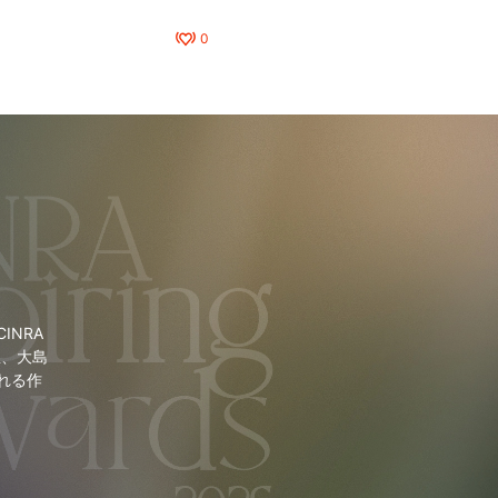
0
NRA
里、大島
れる作