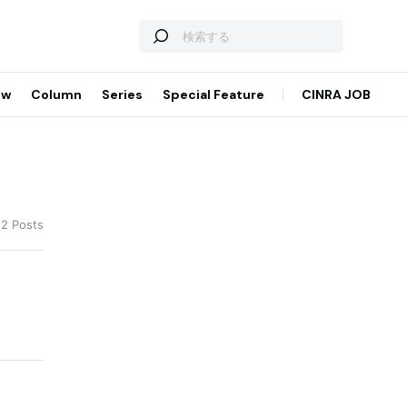
ew
Column
Series
Special Feature
CINRA JOB
 2 Posts