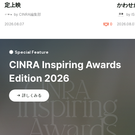
定上映
かわせ
by CINRA編集部
by I
2026.08.07
0
2026.08.0
Special Feature
CINRA Inspiring Awards
Edition 2026
詳しくみる