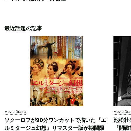
最近話題の記事
Movie,Drama
Movie,Dr
ソクーロフが90分ワンカットで描いた『エ
池松壮
ルミタージュ幻想』リマスター版が期間限
『開戦