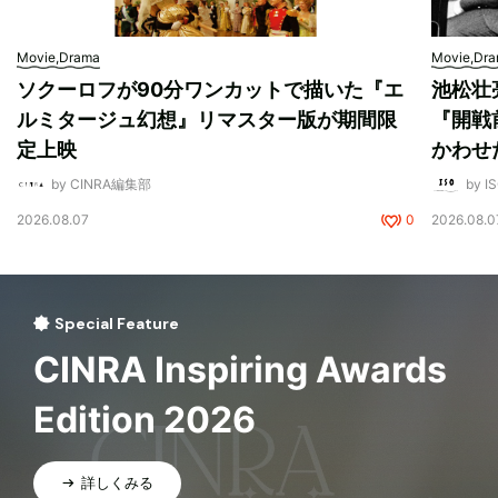
Movie,Drama
Movie,Dr
ソクーロフが90分ワンカットで描いた『エ
池松壮
ルミタージュ幻想』リマスター版が期間限
『開戦
定上映
かわせ
by CINRA編集部
by I
2026.08.07
0
2026.08.0
Special Feature
CINRA Inspiring Awards
Edition 2026
詳しくみる