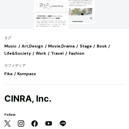
タグ
Music
Art,Design
Movie,Drama
Stage
Book
Life&Society
Work
Travel
Fashion
サブメディア
Fika
Kompass
CINRA, Inc.
Follow