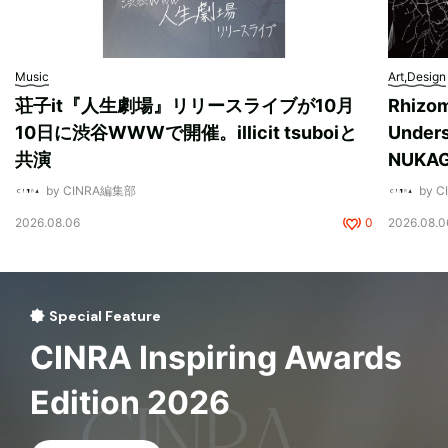
Music
Art,Design
荘子it『人生劇場』リリースライブが10月
Rhizo
10日に渋谷WWWで開催。illicit tsuboiと
Unde
共演
NUK
by CINRA編集部
by 
2026.08.06
0
2026.08.0
Special Feature
CINRA Inspiring Awards
Edition 2026