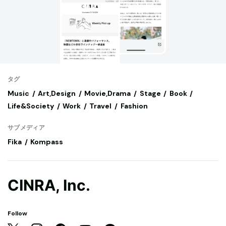
タグ
Music
Art,Design
Movie,Drama
Stage
Book
Life&Society
Work
Travel
Fashion
サブメディア
Fika
Kompass
CINRA, Inc.
Follow