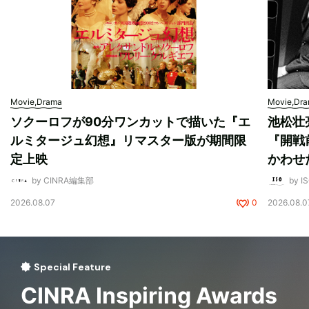
Movie,Drama
Movie,Dr
ソクーロフが90分ワンカットで描いた『エ
池松壮
ルミタージュ幻想』リマスター版が期間限
『開戦
定上映
かわせ
by CINRA編集部
by I
2026.08.07
0
2026.08.0
Special Feature
CINRA Inspiring Awards