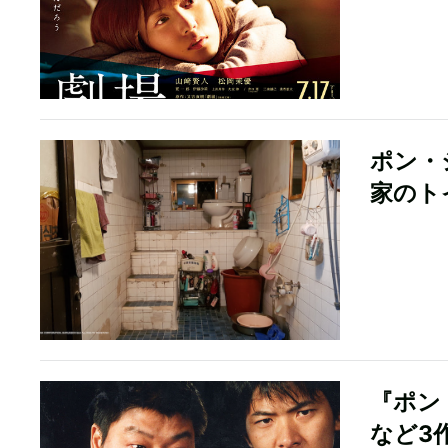
ポン・
家のト
『ポン
など3作