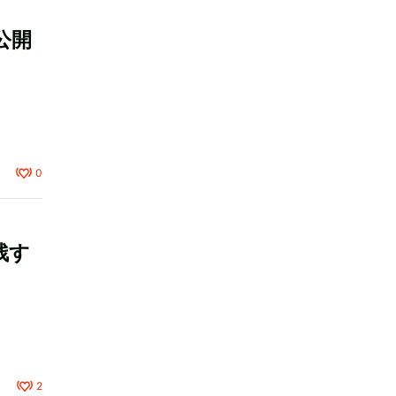
公開
0
残す
2