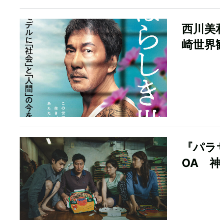
西川美
崎世界
『パラ
OA 