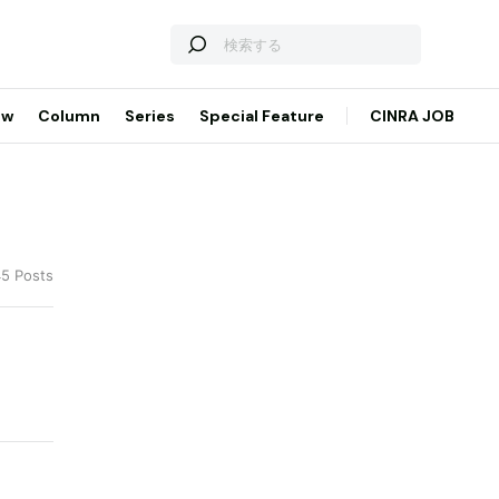
ew
Column
Series
Special Feature
CINRA JOB
45 Posts