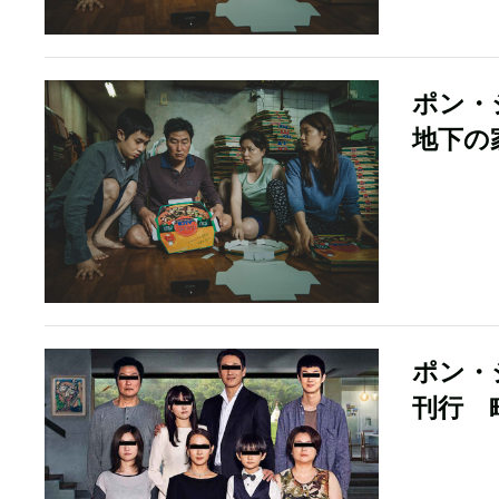
ポン・
地下の
ポン・
刊行 