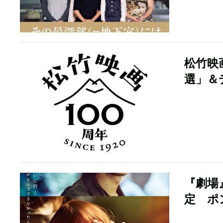
松竹映
選」＆
『劇場』
定 ポ