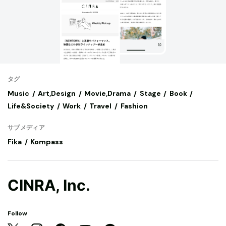
タグ
Music
Art,Design
Movie,Drama
Stage
Book
Life&Society
Work
Travel
Fashion
サブメディア
Fika
Kompass
CINRA, Inc.
Follow