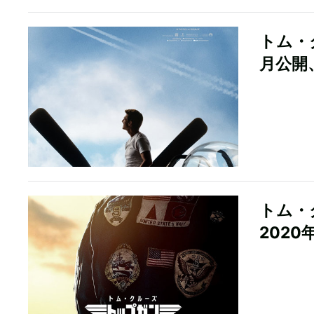
トム・
月公開
トム・
202