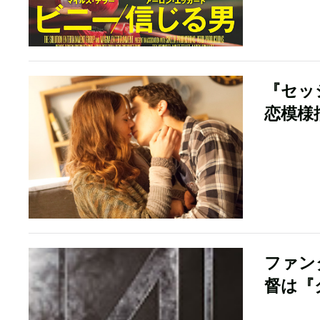
『セッ
恋模様
ファン
督は『