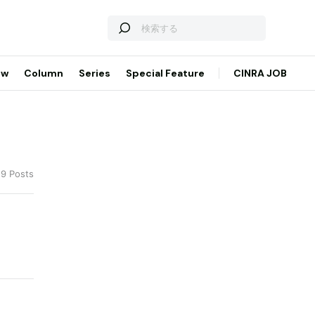
ew
Column
Series
Special Feature
CINRA JOB
 9 Posts