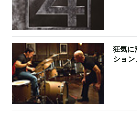
狂気に
ション