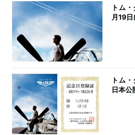
トム・
月19
トム・
日本公