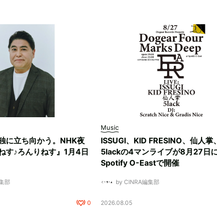
Music
独に立ち向かう。NHK夜
ISSUGI、KID FRESINO、仙人掌
ねす♪ろんりねす』1月4日
5lackの4マンライブが8月27日
Spotify O-Eastで開催
編集部
by CINRA編集部
0
2026.08.05