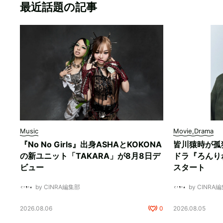
最近話題の記事
Music
Movie,Drama
『No No Girls』出身ASHAとKOKONA
皆川猿時が孤
の新ユニット「TAKARA」が8月8日デ
ドラ『ろんり
ビュー
スタート
by CINRA編集部
by CINRA
2026.08.06
0
2026.08.05