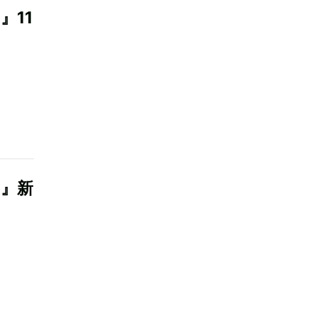
』11
ク』新