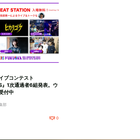
イブコンテスト
RS』1次通過者6組発表。ウ
受付中
編集部
0