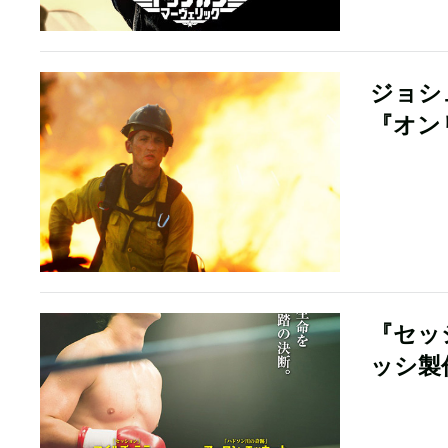
ジョシ
『オン
『セッ
ッシ製