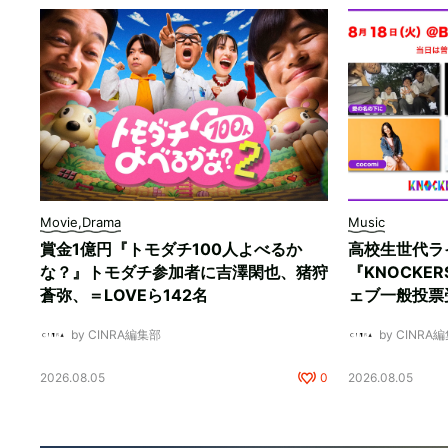
Movie,Drama
Music
賞金1億円『トモダチ100人よべるか
高校生世代ラ
な？』トモダチ参加者に吉澤閑也、猪狩
『KNOCKE
蒼弥、＝LOVEら142名
ェブ一般投票
by CINRA編集部
by CINRA
2026.08.05
0
2026.08.05