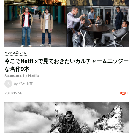
Movie,Drama
今こそNetflixで見ておきたいカルチャー＆エッジー
な名作9本
Sponsored by Netflix
by 野村由芽
2016.12.28
1