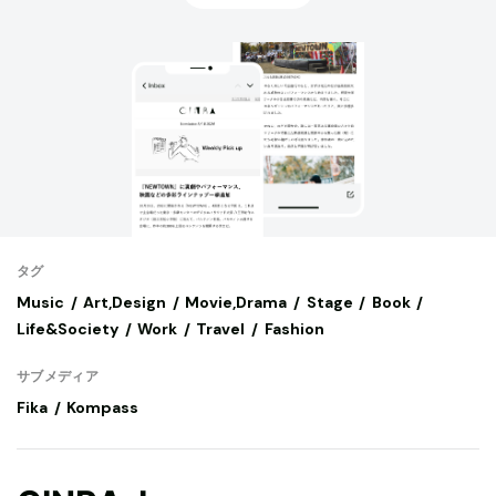
タグ
Music
Art,Design
Movie,Drama
Stage
Book
Life&Society
Work
Travel
Fashion
サブメディア
Fika
Kompass