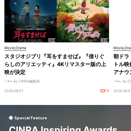
Movie,Drama
Movie,Dr
スタジオジブリ『耳をすませば』『借りぐ
朝ドラ
らしのアリエッティ』4Kリマスター版の上
トル映
映が決定
アナウ
by CINRA編集部
by 
2026.08.07
0
2026.08.0
Special Feature
CINRA Inspiring Awards