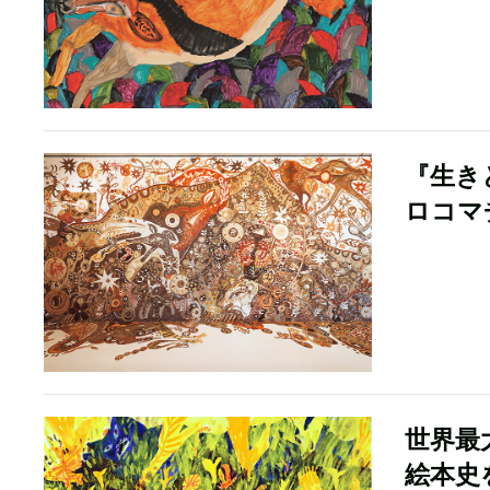
『生き
ロコマ
世界最
絵本史