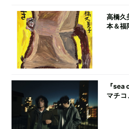
高橋久
本＆福
『sea
マチコ