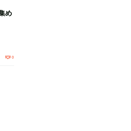
集め
0
、