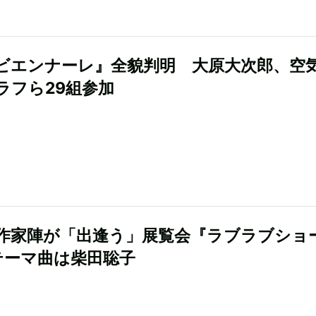
ビエンナーレ』全貌判明 大原大次郎、空
ラフら29組参加
作家陣が「出逢う」展覧会『ラブラブショ
テーマ曲は柴田聡子