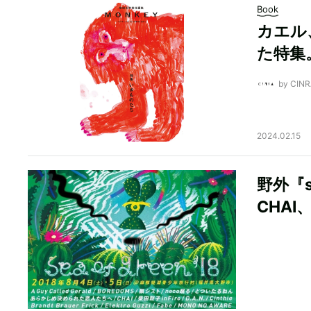
Book
カエル
た特集
by CI
2024.02.15
野外『s
CHAI