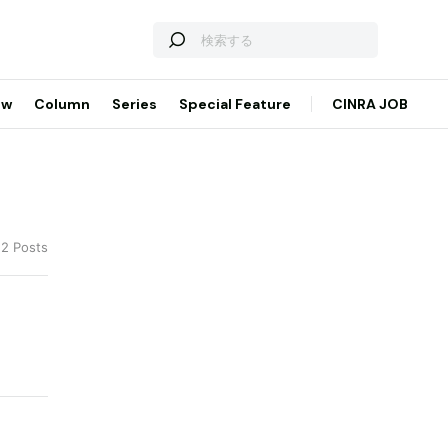
ew
Column
Series
Special Feature
CINRA JOB
12 Posts