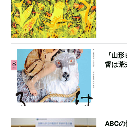
『山形
督は荒
ABC