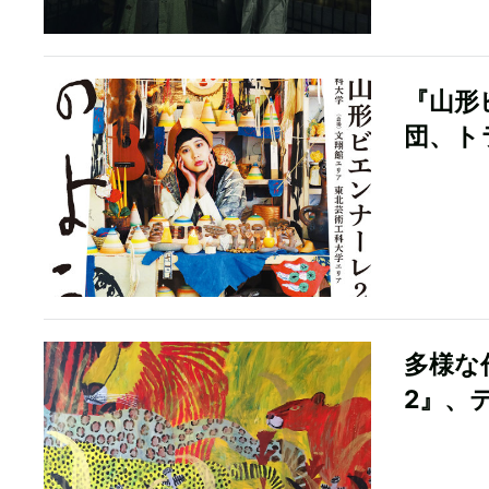
『山形
団、ト
多様な
2』、