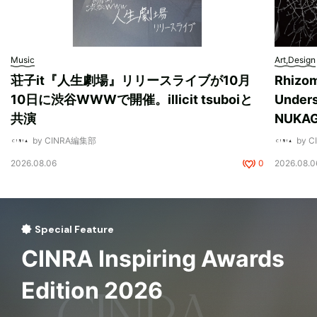
Music
Art,Design
荘子it『人生劇場』リリースライブが10月
Rhizo
10日に渋谷WWWで開催。illicit tsuboiと
Unde
共演
NUK
by CINRA編集部
by 
2026.08.06
0
2026.08.0
Special Feature
CINRA Inspiring Awards
Edition 2026