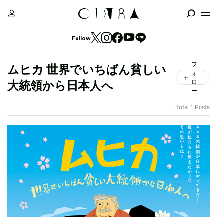
Follow
フ
ムヒカ 世界でいちばん貧しい
ォ
ロ
大統領から日本人へ
ー
Total 1 Posts