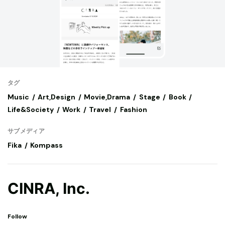
タグ
Music
Art,Design
Movie,Drama
Stage
Book
Life&Society
Work
Travel
Fashion
サブメディア
Fika
Kompass
CINRA, Inc.
Follow