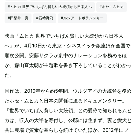
#ムヒカ 世界でいちばん貧しい大統領から日本人へ
#ホセ・ムヒカ
#田部井一真
#石﨑野乃
#ルシア・トポランスキー
映画『ムヒカ 世界でいちばん貧しい大統領から日本人
へ』が、4月10日から東京・シネスイッチ銀座ほか全国で
順次公開。安藤サクラが劇中のナレーションを務めるほ
か、森山直太朗が主題歌を書き下ろしていることがわかっ
た。
同作は、2010年から約5年間、ウルグアイの大統領を務め
たホセ・ムヒカと日本の関係に迫るドキュメンタリー。
「世界でいちばん貧しい大統領」との愛称で知られるムヒ
カは、収入の大半を寄付し、公邸には住まず、妻と愛犬と
共に農場で質素な暮らしを続けていたほか、2012年にブ