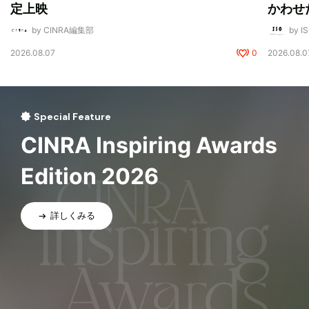
定上映
かわせ
by CINRA編集部
by I
2026.08.07
0
2026.08.0
Special Feature
CINRA Inspiring Awards
Edition 2026
詳しくみる