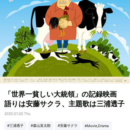
「世界一貧しい大統領」の記録映画
語りは安藤サクラ、主題歌は三浦透子
2020.01.30 Thu
#三浦透子
#森山直太朗
#安藤サクラ
#Movie,Drama