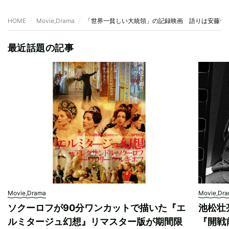
HOME
Movie,Drama
「世界一貧しい大統領」の記録映画 語りは安藤サ
最近話題の記事
Movie,Drama
Movie,Dr
ソクーロフが90分ワンカットで描いた『エ
池松壮
ルミタージュ幻想』リマスター版が期間限
『開戦