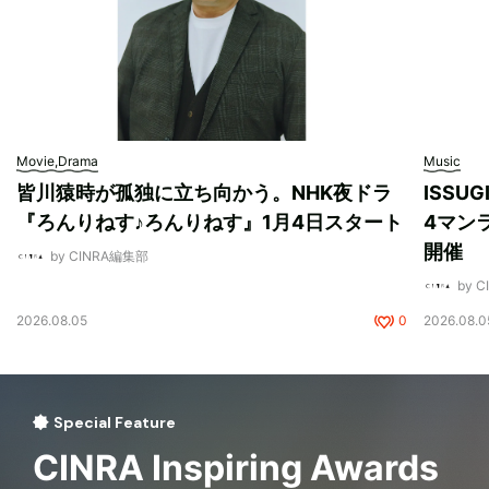
Movie,Drama
Music
皆川猿時が孤独に立ち向かう。NHK夜ドラ
ISSU
『ろんりねす♪ろんりねす』1月4日スタート
4マンラ
開催
by CINRA編集部
by 
2026.08.05
0
2026.08.0
Special Feature
CINRA Inspiring Awards