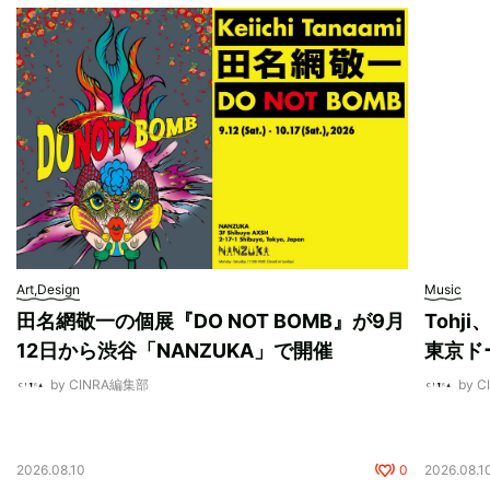
Art,Design
Music
田名網敬一の個展『DO NOT BOMB』が9月
Tohj
12日から渋谷「NANZUKA」で開催
東京ド
by CINRA編集部
by 
2026.08.10
0
2026.08.1