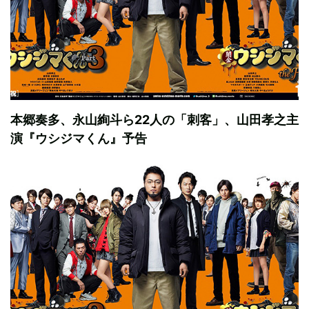
本郷奏多、永山絢斗ら22人の「刺客」、山田孝之主
演『ウシジマくん』予告