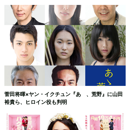
菅田将暉×ヤン・イクチュン『あゝ、荒野』に山田
裕貴ら、ヒロイン役も判明