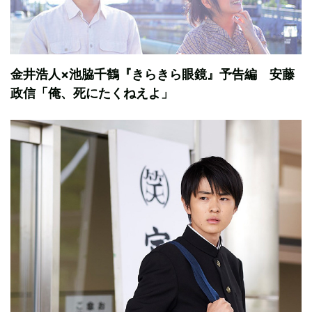
金井浩人×池脇千鶴『きらきら眼鏡』予告編 安藤
政信「俺、死にたくねえよ」