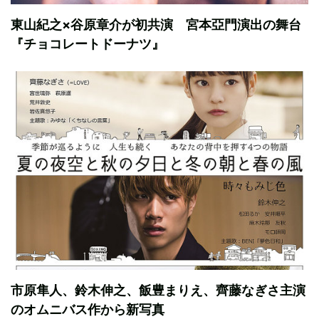
東山紀之×谷原章介が初共演 宮本亞門演出の舞台
『チョコレートドーナツ』
市原隼人、鈴木伸之、飯豊まりえ、齊藤なぎさ主演
のオムニバス作から新写真