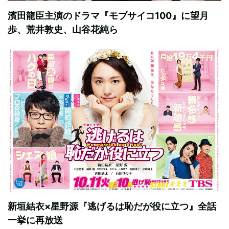
濱田龍臣主演のドラマ『モブサイコ100』に望月
歩、荒井敦史、山谷花純ら
新垣結衣×星野源『逃げるは恥だが役に立つ』全話
一挙に再放送