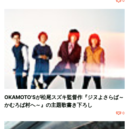
0
OKAMOTO'Sが松尾スズキ監督作『ジヌよさらば～
かむろば村へ～』の主題歌書き下ろし
0