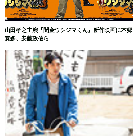
山田孝之主演『闇金ウシジマくん』新作映画に本郷
奏多、安藤政信ら