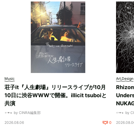
Music
Art,Design
荘子it『人生劇場』リリースライブが10月
Rhizo
10日に渋谷WWWで開催。illicit tsuboiと
Unde
共演
NUK
by CINRA編集部
by 
2026.08.06
0
2026.08.0