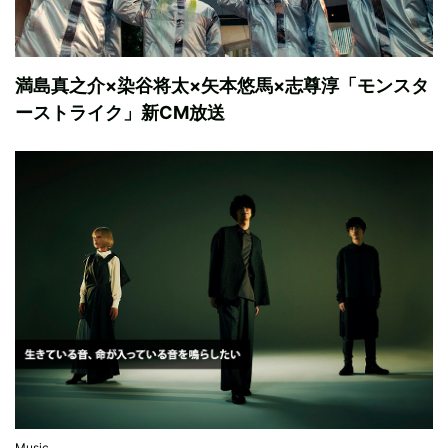
満島真之介×染谷将太×矢本悠馬×志尊淳「モンスタ
ーストライク」新CM放送
Music