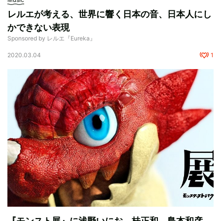
レルエが考える、世界に響く日本の音、日本人にし
かできない表現
Sponsored by レルエ『Eureka』
2020.03.04
1
『モンスト展』に浅野いにお、桂正和、島本和彦、