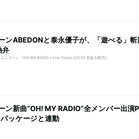
ーンABEDONと泰永優子が、「遊べる」斬
熱弁
by ユニコーン『OH! MY RADIO＋Live Tracks [UC30 若返る勤労]』
ン新曲“OH! MY RADIO”全メンバー出演
Dパッケージと連動