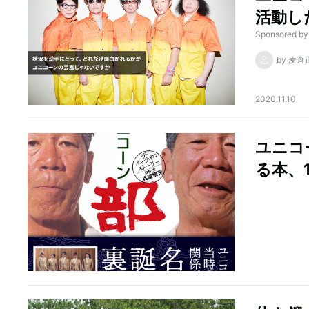
活動した
Sponsore
by 麦倉
2020.11.10
ユニコ
る本、