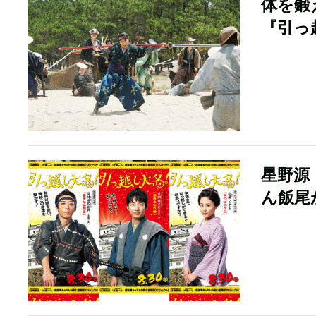
体を鍛
『引っ
星野源
ん飯尾