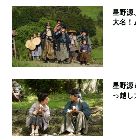
星野源
大名！
星野源
っ越し