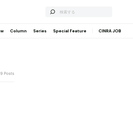
ew
Column
Series
Special Feature
CINRA JOB
59 Posts