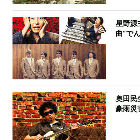
星野源
曲“で
奥田民
豪雨災