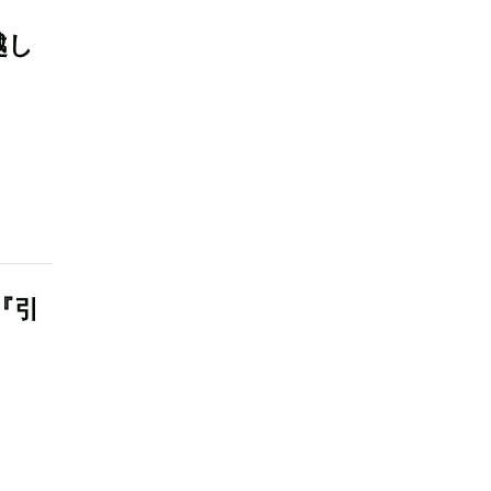
越し
『引