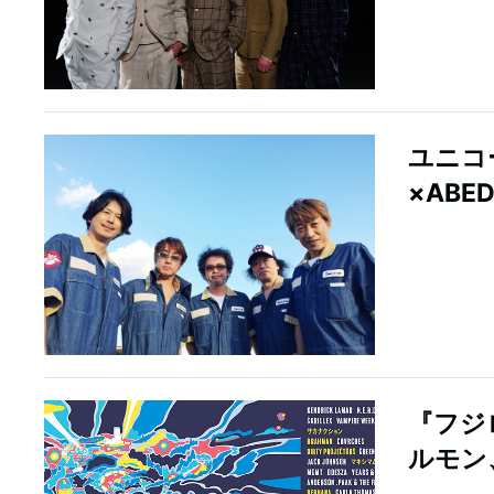
ユニコ
×AB
『フジロ
ルモン、