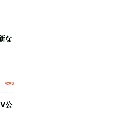
新な
3
PV公