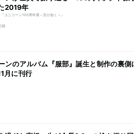
2019年
d by 『ユニコーン100周年展～百が如く～』
正樹
ーンのアルバム『服部』誕生と制作の裏側
11月に刊行