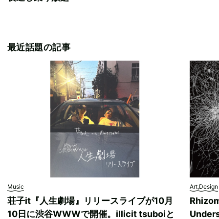
最近話題の記事
Music
Art,Design
荘子it『人生劇場』リリースライブが10月
Rhizo
10日に渋谷WWWで開催。illicit tsuboiと
Unde