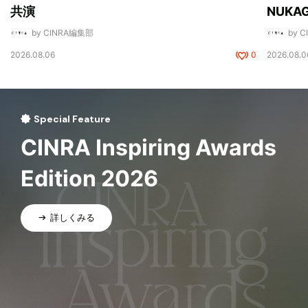
共演
NUK
by CINRA編集部
by 
2026.08.06
0
2026.08.0
Special Feature
CINRA Inspiring Awards
Edition 2026
詳しくみる