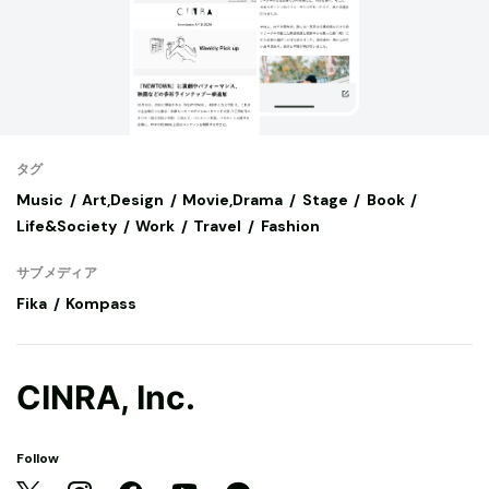
タグ
Music
Art,Design
Movie,Drama
Stage
Book
Life&Society
Work
Travel
Fashion
サブメディア
Fika
Kompass
CINRA, Inc.
Follow