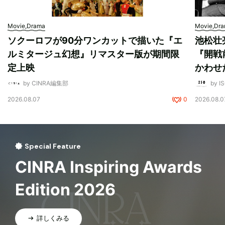
Movie,Drama
Movie,Dr
ソクーロフが90分ワンカットで描いた『エ
池松壮
ルミタージュ幻想』リマスター版が期間限
『開戦
定上映
かわせ
by CINRA編集部
by I
2026.08.07
0
2026.08.0
Special Feature
CINRA Inspiring Awards
Edition 2026
詳しくみる