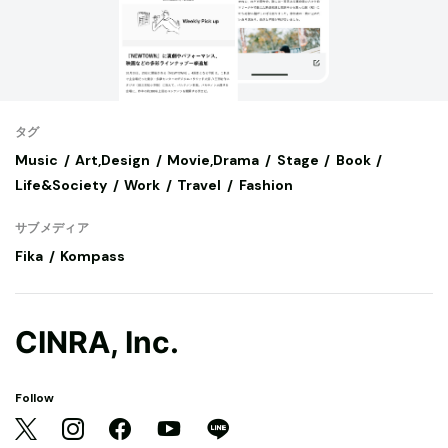
タグ
Music
Art,Design
Movie,Drama
Stage
Book
Life&Society
Work
Travel
Fashion
サブメディア
Fika
Kompass
CINRA, Inc.
Follow