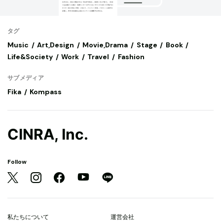
タグ
Music
Art,Design
Movie,Drama
Stage
Book
Life&Society
Work
Travel
Fashion
サブメディア
Fika
Kompass
CINRA, Inc.
Follow
私たちについて
運営会社