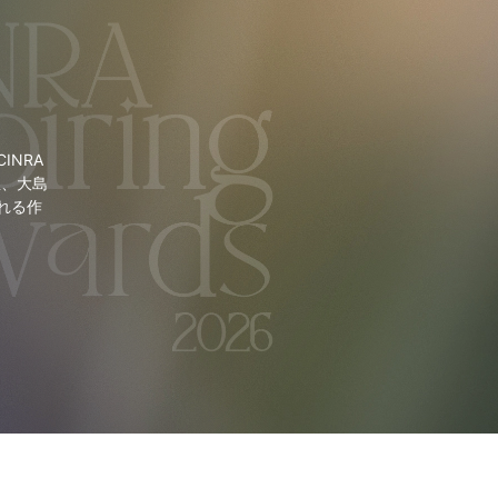
NRA
里、大島
れる作