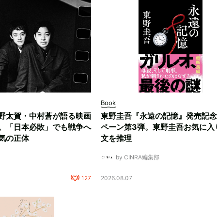
Book
野太賀・中村蒼が語る映画
東野圭吾『永遠の記憶』発売記念
。「日本必敗」でも戦争へ
ペーン第3弾。東野圭吾お気に入
気の正体
文を推理
by CINRA編集部
127
2026.08.07