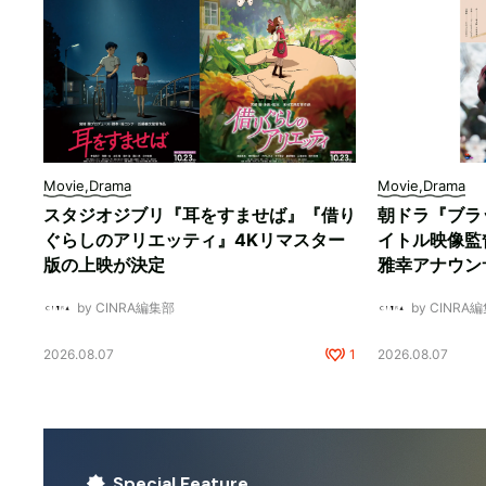
Movie,Drama
Movie,Drama
スタジオジブリ『耳をすませば』『借り
朝ドラ『ブラ
ぐらしのアリエッティ』4Kリマスター
イトル映像監
版の上映が決定
雅幸アナウン
by CINRA編集部
by CINRA
2026.08.07
1
2026.08.07
Special Feature