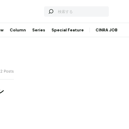
ew
Column
Series
Special Feature
CINRA JOB
 2 Posts
ン