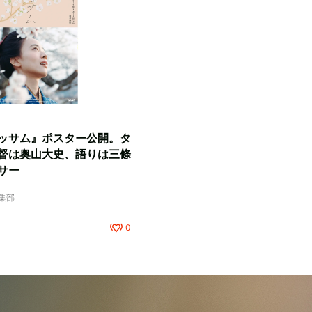
ッサム』ポスター公開。タ
督は奥山大史、語りは三條
サー
編集部
0