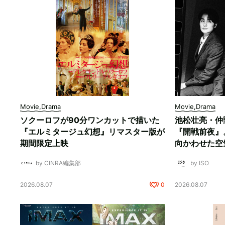
Movie,Drama
Movie,Drama
ソクーロフが90分ワンカットで描いた
池松壮亮・仲
『エルミタージュ幻想』リマスター版が
『開戦前夜』
期間限定上映
向かわせた空
by CINRA編集部
by ISO
2026.08.07
0
2026.08.07