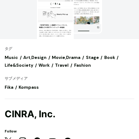
タグ
Music
Art,Design
Movie,Drama
Stage
Book
Life&Society
Work
Travel
Fashion
サブメディア
Fika
Kompass
CINRA, Inc.
Follow