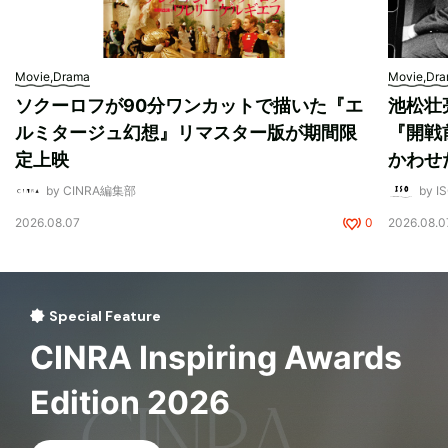
Movie,Drama
Movie,Dr
ソクーロフが90分ワンカットで描いた『エ
池松壮
ルミタージュ幻想』リマスター版が期間限
『開戦
定上映
かわせ
by CINRA編集部
by I
2026.08.07
0
2026.08.0
Special Feature
CINRA Inspiring Awards
Edition 2026